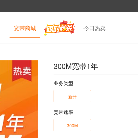
宽带商城
今日热卖
300M宽带1年
业务类型
新开
宽带速率
300M